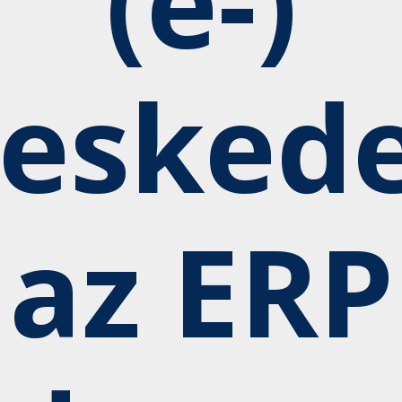
(e-)
resked
az ERP