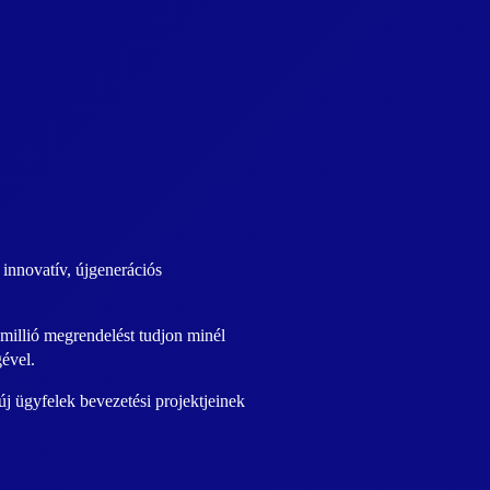
innovatív, újgenerációs
millió megrendelést tudjon minél
gével.
j ügyfelek bevezetési projektjeinek