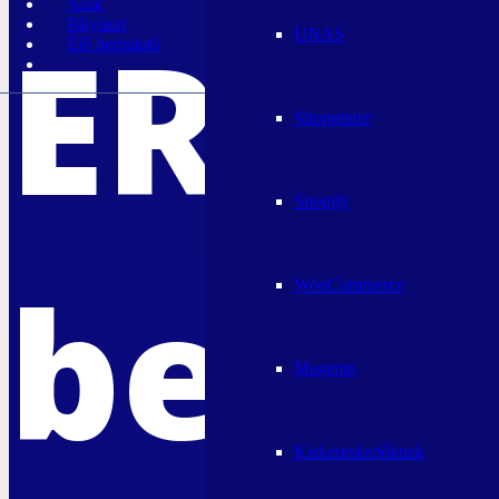
Árak
ERP
Pályázat
UNAS
Élő bemutató
Shoprenter
Shopify
beve
WooCommerce
Magento
Kiskereskedőknek