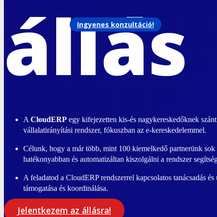
állás
Ingyenes konzultáció!
A
CloudERP
egy kifejezetten kis-és nagykereskedőknek szánt 
vállalatirányítási rendszer, fókuszban az e-kereskedelemmel.
Célunk, hogy a már több, mint 100 kiemelkedő partnerünk sok 
hatékonyabban és automatizáltan kiszolgálni a rendszer segítsé
A feladatod a CloudERP rendszerrel kapcsolatos tanácsadás és ú
támogatása és koordinálása.
Jelentkezem az állásra!