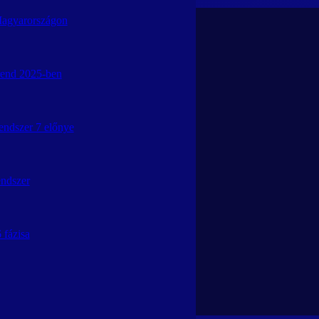
ÉPÍTENI
Magyarországon
e!
 trend 2025-ben
PLUSZ 1.2.3 Pályázat
Rendszer 7 előnye
endszer
S! *
 fázisa