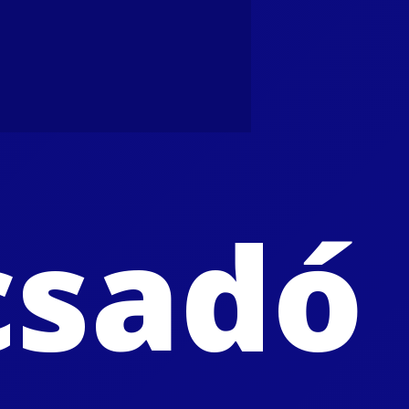
csadó