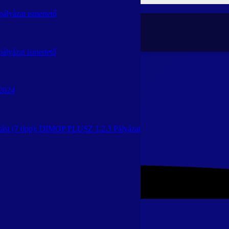
lyázat ismertető
lyázat ismertető
2024
atást (7 tipp): DIMOP PLUSZ 1.2.3 Pályázat