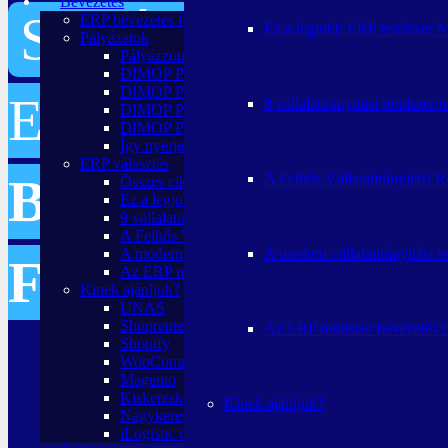
Bevezetés
SEGÍTHETSZ KI
ERP bevezetés folyamata
Ez a legjobb ERP rendszer 
Pályázatok
Pályázzon a CloudERP automatizált ERP rendszerr
DIMOP PLUSZ 1.2.3 pályázat
DIMOP PLUSZ 1.2.3/A-24 pályázat ismertető
EGY
AI ALAPÚ
9 vállalatirányítási rendszer
DIMOP PLUSZ 1.2.3/B-24 pályázat ismertető
DIMOP PLUSZ pályázatok 2024
Így nyerjen 20 millió támogatást (7 tipp): DIMOP 
ERP választás
BEVEZETÉSI
A Felhős Vállalatirányítási 
Összes cikk
Ez a legjobb ERP rendszer Magyarországon
9 vállalatirányítási rendszer trend 2025-ben
A Felhős Vállalatirányítási Rendszer 7 előnye
A modern vállalatirányítási r
A modern vállalatirányítási rendszer
FOLYAMATOT
I
Az ERP rendszer bevezetés 6 fázisa
Kinek ajánljuk?
UNAS
Shoprenter
Az ERP rendszer bevezetés 6
Shopify
WooCommerce
Magento
Kiskereskedőknek
Kinek ajánljuk?
Nagykereskedőknek
iLogistic ügyfeleknek