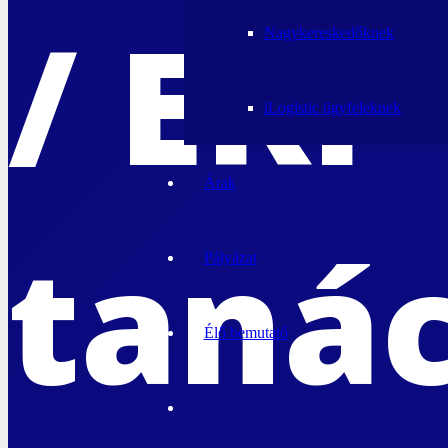
/ ERP
Nagykereskedőknek
iLogistic ügyfeleknek
Árak
taná
Pályázat
Élő bemutató